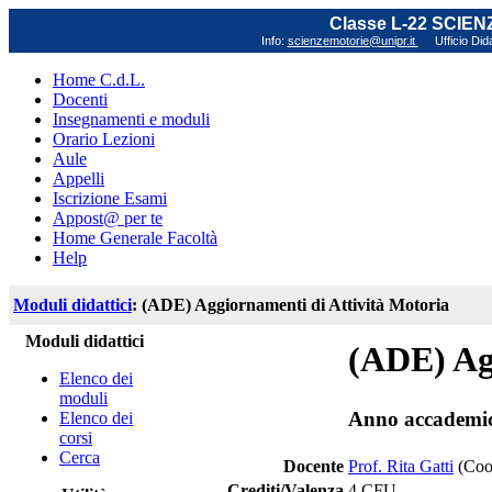
Classe L-22 SCIE
Info:
scienzemotorie@unipr.it
Ufficio Did
Home C.d.L.
Docenti
Insegnamenti e moduli
Orario Lezioni
Aule
Appelli
Iscrizione Esami
Appost@ per te
Home Generale Facoltà
Help
Moduli didattici
: (ADE) Aggiornamenti di Attività Motoria
Moduli didattici
(ADE) Ag
Elenco dei
moduli
Anno accademi
Elenco dei
corsi
Cerca
Docente
Prof. Rita Gatti
(Coo
Crediti/Valenza
4 CFU