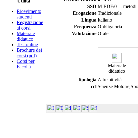
Utilità
SSD
M-EDF/01 - metodi e 
Ricevimento
Erogazione
Tradizionale
studenti
Lingua
Italiano
Registrazione
Frequenza
Obbligatoria
ai corsi
Materiale
Valutazione
Orale
didattico
Test online
Brochure dei
corsi (pdf)
Corsi per
Materiale
Facoltà
didattico
tipologia
Altre attività
ccl
Scienze Motorie,Spor