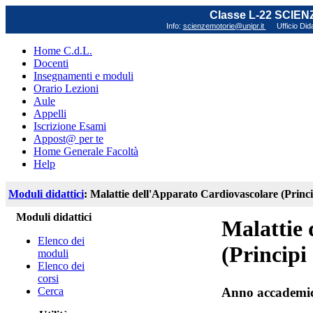
Classe L-22 SCIE
Info:
scienzemotorie@unipr.it
Ufficio Did
Home C.d.L.
Docenti
Insegnamenti e moduli
Orario Lezioni
Aule
Appelli
Iscrizione Esami
Appost@ per te
Home Generale Facoltà
Help
Moduli didattici
: Malattie dell'Apparato Cardiovascolare (Princi
Moduli didattici
Malattie 
Elenco dei
(Principi
moduli
Elenco dei
corsi
Cerca
Anno accademi