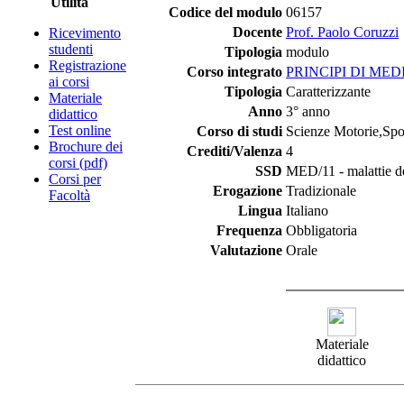
Utilità
Codice del modulo
06157
Docente
Prof. Paolo Coruzzi
Ricevimento
studenti
Tipologia
modulo
Registrazione
Corso integrato
PRINCIPI DI ME
ai corsi
Tipologia
Caratterizzante
Materiale
Anno
3° anno
didattico
Test online
Corso di studi
Scienze Motorie,Spor
Brochure dei
Crediti/Valenza
4
corsi (pdf)
SSD
MED/11 - malattie de
Corsi per
Erogazione
Tradizionale
Facoltà
Lingua
Italiano
Frequenza
Obbligatoria
Valutazione
Orale
Materiale
didattico