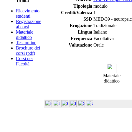
Utilità
Tipologia
modulo
Ricevimento
Crediti/Valenza
1
studenti
SSD
MED/39 - neuropsichi
Registrazione
Erogazione
Tradizionale
ai corsi
Materiale
Lingua
Italiano
didattico
Frequenza
Facoltativa
Test online
Valutazione
Orale
Brochure dei
corsi (pdf)
Corsi per
Facoltà
Materiale
didattico