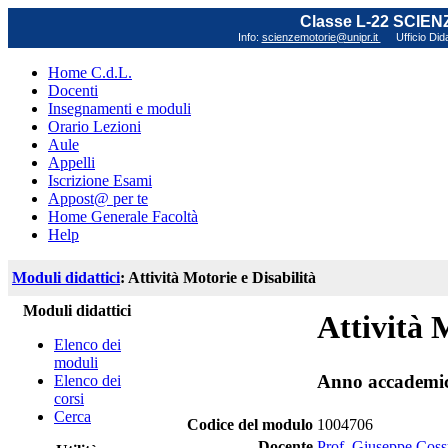
Classe L-22 SCIE
Info:
scienzemotorie@unipr.it
Ufficio Did
Home C.d.L.
Docenti
Insegnamenti e moduli
Orario Lezioni
Aule
Appelli
Iscrizione Esami
Appost@ per te
Home Generale Facoltà
Help
Moduli didattici
: Attività Motorie e Disabilità
Moduli didattici
Attività 
Elenco dei
moduli
Anno accademi
Elenco dei
corsi
Cerca
Codice del modulo
1004706
Docente
Prof. Giuseppe Cos