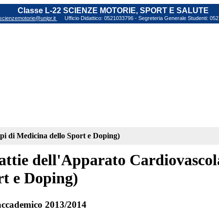
Classe L-22 SCIENZE MOTORIE, SPORT E SALUTE
scienzemotorie@unipr.it
Ufficio Didattico: 0521033796 - Segreteria Generale Studenti: 0
pi di Medicina dello Sport e Doping)
ttie dell'Apparato Cardiovascola
rt e Doping)
ccademico 2013/2014