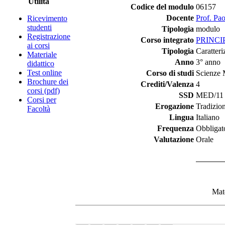
Utilità
Codice del modulo
06157
Docente
Prof. Pa
Ricevimento
studenti
Tipologia
modulo
Registrazione
Corso integrato
PRINCI
ai corsi
Tipologia
Caratteri
Materiale
Anno
3° anno
didattico
Test online
Corso di studi
Scienze 
Brochure dei
Crediti/Valenza
4
corsi (pdf)
SSD
MED/11 -
Corsi per
Erogazione
Tradizio
Facoltà
Lingua
Italiano
Frequenza
Obbligat
Valutazione
Orale
Mate