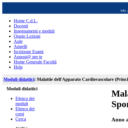
Info:
Home C.d.L.
Docenti
Insegnamenti e moduli
Orario Lezioni
Aule
Appelli
Iscrizione Esami
Appost@ per te
Home Generale Facoltà
Help
Moduli didattici
: Malattie dell'Apparato Cardiovascolare (Princi
Moduli didattici
Mala
Elenco dei
Spo
moduli
Elenco dei
corsi
Cerca
Anno a