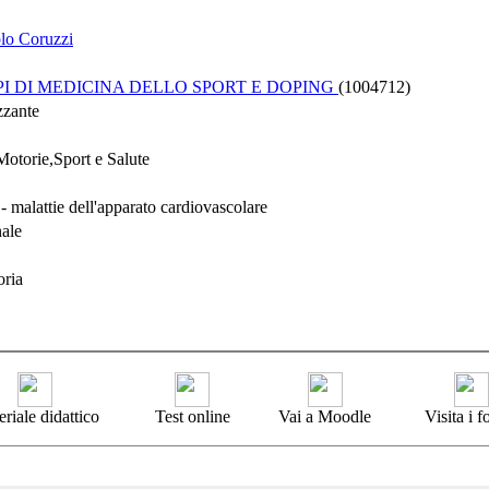
olo Coruzzi
PI DI MEDICINA DELLO SPORT E DOPING
(1004712)
zzante
Motorie,Sport e Salute
 malattie dell'apparato cardiovascolare
nale
oria
riale didattico
Test online
Vai a Moodle
Visita i 