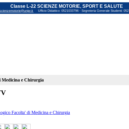
Classe L-22 SCIENZE MOTORIE, SPORT E SALUTE
scienzemotorie@unipr.it
Ufficio Didattico: 0521033796 - Segreteria Generale Studenti: 0
di Medicina e Chirurgia
VV
ogico Facolta' di Medicina e Chirurgia