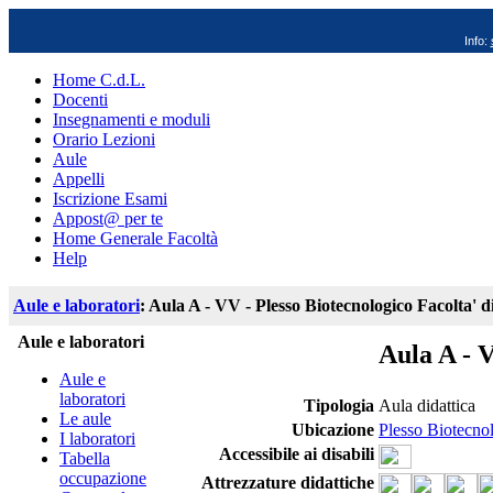
Info:
Home C.d.L.
Docenti
Insegnamenti e moduli
Orario Lezioni
Aule
Appelli
Iscrizione Esami
Appost@ per te
Home Generale Facoltà
Help
Aule e laboratori
: Aula A - VV - Plesso Biotecnologico Facolta' 
Aule e laboratori
Aula A - 
Aule e
laboratori
Tipologia
Aula didattica
Le aule
Ubicazione
Plesso Biotecnol
I laboratori
Accessibile ai disabili
Tabella
occupazione
Attrezzature didattiche