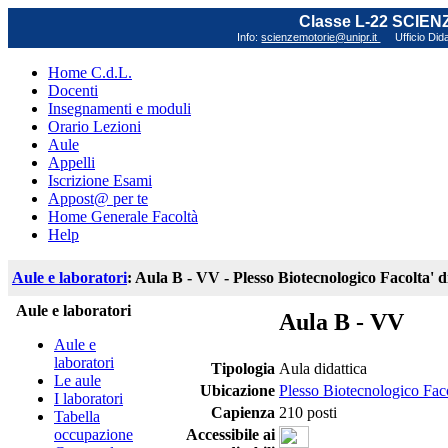
Classe L-22 SCIE
Info:
scienzemotorie@unipr.it
Ufficio Did
Home C.d.L.
Docenti
Insegnamenti e moduli
Orario Lezioni
Aule
Appelli
Iscrizione Esami
Appost@ per te
Home Generale Facoltà
Help
Aule e laboratori
: Aula B - VV - Plesso Biotecnologico Facolta' 
Aule e laboratori
Aula B - VV
Aule e
laboratori
Tipologia
Aula didattica
Le aule
Ubicazione
Plesso Biotecnologico Faco
I laboratori
Capienza
210 posti
Tabella
occupazione
Accessibile ai